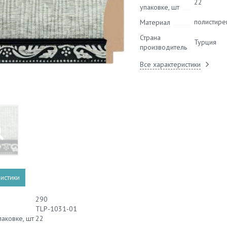
22
упаковке, шт
полистире
Материал
Страна
Турция
производитель
Все характеристики
истики
290
TLP-1031-01
паковке, шт
22