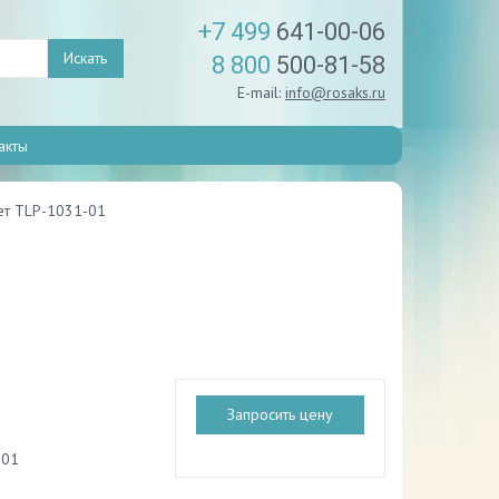
+7 499
641-00-06
Искать
8 800
500-81-58
E-mail:
info@rosaks.ru
акты
ет TLP-1031-01
Запросить цену
-01