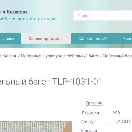
род:
Кокшетау
ебели скрыта в деталях....
оставка
Каталог продукции
Каталоги онлайн
Конт
/
Каталог
/
Мебельная фурнитура
/
Мебельный багет
/
Мебельный баг
льный багет TLP-1031-01
Сравнить
Длина, см
290
TLP-1031
Артикул
Кол-во в