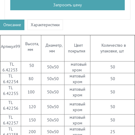
Запросить цену
Описание
Характеристики
Высота,
Диаметр,
Цвет
Количество в
Артикул99
мм
мм
покрытия
упаковке, шт
TL
матовый
50
50х50
50
6.42253
хром
TL
матовый
80
50х50
50
6.42254
хром
TL
матовый
100
50х50
50
6.42255
хром
TL
матовый
120
50х50
50
6.42256
хром
TL
матовый
150
50х50
50
6.42257
хром
TL
матовый
200
50х50
25
6.42258
хром