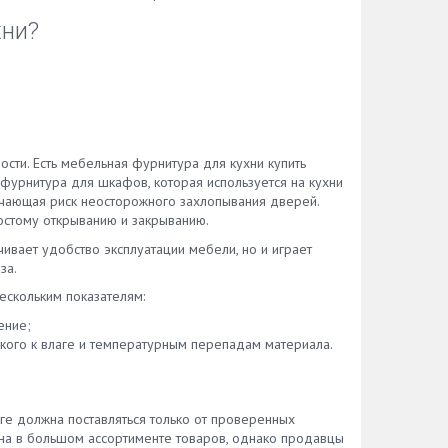
ке и
хни?
тируем
 и
а. Мы
сти. Есть мебельная фурнитура для кухни купить
ие и
 фурнитура для шкафов, которая используется на кухни
шки
ючающая риск неосторожного захлопывания дверей.
ицы.
остому открыванию и закрыванию.
ть
чивает удобство эксплуатации мебели, но и играет
з
за.
 рады
ую
ескольким показателям:
ение;
йкого к влаге и температурным перепадам материала.
ге должна поставляться только от проверенных
ена в большом ассортименте товаров, однако продавцы