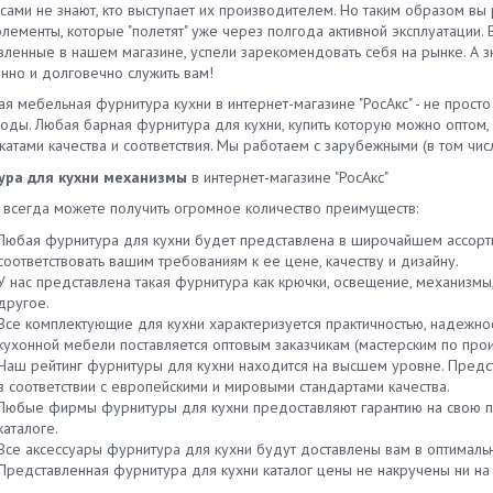
ектация включает панель
сами не знают, кто выступает их производителем. Но таким образом вы
, угловые соединения,
лементы, которые "полетят" уже через полгода активной эксплуатации.
вые заглушки и клипса для
вленные в нашем магазине, успели зарекомендовать себя на рынке. А з
 кухни с клаймером. Как
нно и долговечно служить вам!
ти крепеж цоколя кухни:
я мебельная фурнитура кухни в интернет-магазине "РосАкс" - не прост
уйте все элементы.
годы. Любая барная фурнитура для кухни, купить которую можно оптом,
овьте планку, уголок для
атами качества и соответствия. Мы работаем с зарубежными (в том чис
 кухни и другие
ектующие. Зафиксируете
ура для кухни механизмы
в интернет-магазине "РосАкс"
рукцию переходниками.
ы всегда можете получить огромное количество преимуществ:
вите клипсы с обратной
ы заглушки для цоколя кухни.
Любая фурнитура для кухни будет представлена в широчайшем ассорт
 осуществите крепление
соответствовать вашим требованиям к ее цене, качеству и дизайну.
я к ножкам кухни простым
У нас представлена такая фурнитура как крючки, освещение, механизмы
киванием. Монтаж не требуется
другое.
альных навыков – достаточно
Все комплектующие для кухни характеризуется практичностью, надежно
 купить качественный цоколь
кухонной мебели поставляется оптовым заказчикам (мастерским по про
хни 100 мм или 150 мм, учесть
Наш рейтинг фурнитуры для кухни находится на высшем уровне. Предс
ры и наличие угловых
в соответствии с европейскими и мировыми стандартами качества.
укций, обеспечить соответствие
Любые фирмы фурнитуры для кухни предоставляют гарантию на свою п
 и фактуры параметрам
каталоге.
ера. Остальное – дело техники.
Все аксессуары фурнитура для кухни будут доставлены вам в оптимальн
 из пластика для кухни
Представленная фурнитура для кухни каталог цены не накручены ни на
овить проще, с алюминиевыми