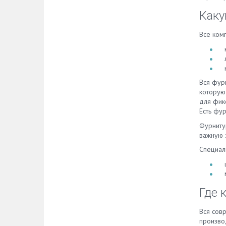
для ку
Каку
для о
долго
Все комп
также,
требу
металл
купить
гарни
Вся фур
расцве
которую 
мебел
для фик
необх
Есть фу
крепл
силико
Фурнитур
хотит
важную 
изоляц
Специал
соотв
магаз
кухонн
высот
Где 
того, 
между
кухон
Вся сов
компле
произво