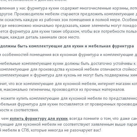
ний, также используются МДФ и
аются инновационные
плинтус кухонный для столешн
ленная у нас фурнитура кухни содержит многочисленные корзины, лотки,
т типа панелей зависят их
ектующие, задача которых —
постарайтесь учесть ключевые
другое. Производители мебели стараются предложить комплектующие д
еристики, долговечность и
мить время хозяйки, уберечь
особенности материала: •
ли оснастить каждую из рабочих зон помещения в полной мере. Особен
ость в эксплуатации.
ал корпуса от влаги и запахов,
Алюминиевый плинтус.
где невозможно изначально предсказать, какие элементы могут понадоб
агаем купить белый или
ь рационально разместить
Характеризуется повышенной
ется фурнитура для кухни таким образом, чтобы все потребности польз
й цоколь ПВХ для кухни
ную утварь. Кухонные
прочностью и надежностью. Ку
ящик, каждая деталь занимали свое место.
й 100 мм, 150 мм. В
уары для кухни на любой вкус
плинтуса алюминиевые не
тименте и алюминиевые
 должны быть комплектующие для кухни и мебельная фурнитура
суары для кухонных шкафов
подвержены воздействию кор
, и решения в других цветах.
ебованы в процессе
металла, устойчивы к влаге и
м особенностей помещения вся кухонная фурнитура и комплектующие д
еспечили максимально
изации пространства рабочей
механическим повреждениям. 
ий выбор для создания
мебельные комплектующие кухни должны быть достаточно устойчивы к 
толовой или кухни как скрытые,
Плинтус кухонный пластиковый.
ичных и гармоничных
комплектующие для производства кухонной мебели отличаются стойкос
интерьерные. Скрытые
Бюджетное решение, идеальн
ьеров. Материалы, размеры и
комплектующие и фурнитура для кухонь не могут быть подвержены хим
ьные комплектующие —
сочетание практичности и
 кухонного цоколя Обычно
ленные на отсеки контейнеры и
экономичности. Купить плинтус
начит, что все комплектующие для кухонной мебели, интернет магазин 
ьный цоколь для кухни имеет
 для столовых приборов,
кухонный пластиковый для сто
я, максимально гигиеничны, производятся из прочных материалов.
рованную высоту в диапазоне
, емкостей для сыпучих
стоит в случае, если вы не гото
 15 см. Выбор расцветок
ы можете купить комплектующие для кухонной мебели по представленно
ктов. Интерьеры кухонные
тратиться на приобретение. Эк
ически неограничен. Вы можете
ебельная фурнитура для кухни поставляется от проверенных производит
суары, фурнитура к которым
рекомендуют купить алюминие
ь белый кухонный цоколь
ости и соответствия.
вливается из визуально
плинтус для столешницы в том
ковый, предпочесть
ого материала, призваны
случае, если вы нуждаетесь в
, чем
купить фурнитуру для кухни
, всегда помните о том, что даже с
ические планки или изделия из
нить свободное пространство
максимальной надежности и
тующие для кухонной мебели не соответствуют заявленным выше пара
ированных МДФ и ДСП –
над рабочей поверхностью,
долговечности интерьера. Мет
й мебели в СПб, которые никогда не разочаруют вас!
ая цветовая палитра позволит
альное для размещения
проходит несколько стадий