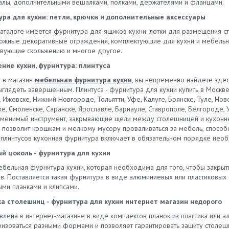
алы, дополнительными вешалками, полками, держателями и фланцами.
же, обладают высокой
ектующие, мебельную
купить кухонный плинтус?
кой. Цоколь пластиковый
ра для кухни: петли, крючки и дополнительные аксессуары
туру купить оптом можно в
Предлагаем купить плинтус ку
ативный для опоры
, СПб, Краснодаре,
для столешницы в Москве, СПб
 каталоге имеется фурнитура для ящиков кухни: лотки для размещения 
яется в разнообразии цветов,
инбурге, Новосибирске,
Екатеринбурге, Челябинске и д
ожные декоративные ограждения, комплектующие для кухни и мебельна
ерхность также могут
ире, Челябинске, Томске,
городах. Предлагаем широкий
твующие скольжению и многое другое.
ться рисунки. Результат –
вске, Ростове-на-Дону,
ассортимент продукции по вы
ьное сочетание с мебелью.
ние кухни, фурнитура: плинтуса
ке, Нижнем Новгороде,
ценам. У нас вы всегда можете
ные цоколя ПВХ при
ти, Уфе, Калуге, Брянске, Туле,
приобрести кухонные плинтусы
в в магазин
мебельная фурнитура кухни
, вы непременно найдете здес
льном выборе и монтаже не
бирске, Сочи, Курске,
алюминиевые и пластиковые – 
глядеть завершенным. Плинтуса - фурнитура для кухни купить в Москве,
ются, не портят эстетику
ярске, Твери, Саратове,
каталоге представлены модел
 Ижевске, Нижний Новгороде, Тольятти, Уфе, Калуге, Брянске, Туле, Ново
ера. Планки представлены в
же, Смоленске, Саранске,
разных расцветок, габаритов и
, Смоленске, Саранске, Ярославле, Барнауле, Ставрополе, Белгороде, 
ческих и нестандартных
вле, Барнауле, Ставрополе,
Каждый плинтус для кухонного
аменимый инструмент, закрывающие щели между столешницей и кухонн
тах. Вы можете купить цоколь
роде, Ульяновске, Череповце и
фартука отвечает высоким
 позволит крошкам и мелкому мусору проваливаться за мебель, способс
хни пластиковый 100 мм или
х и странах СНГ.
стандартам качества. При прав
плинтусов кухонная фурнитура включает в обязательном порядке необ
м – этой высоты почты всегда
установке он может прослужит
точно для оснащения
й цоколь - фурнитура для кухни
более 5-ти лет без необходим
уров. Цоколь кухонный
ремонта и замены. Все еще ду
мебельная фурнитура кухни, которая необходима для того, чтобы закры
ниевый. Обладает повышенной
где купить алюминиевый плинт
в. Поставляется такая фурнитура в виде алюминиевых или пластиковых 
ностью и прочностью. Металл
Сделайте заказ в нашей компан
ми планками и клипсами.
дит несколько стадий
Мы предлагаем купить пристен
тки, в результате чего
а столешниц - фурнитура для кухни интернет магазин недорого
алюминиевый плинтус для
вится неподверженным
столешницы в Москве, СПб,
лена в интернет-магазине в виде комплектов планок из пластика или а
ии металла. Купить
Екатеринбурге, Самаре, Челяби
ризоваться разными формами и позволяет гарантировать защиту столеш
рованный алюминиевый цоколь