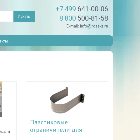
+7 499
641-00-06
Искать
8 800
500-81-58
E-mail:
info@rosaks.ru
акты
Пластиковые
ограничители для
ицы и
сифона
,
Ограничители для сифонов и их