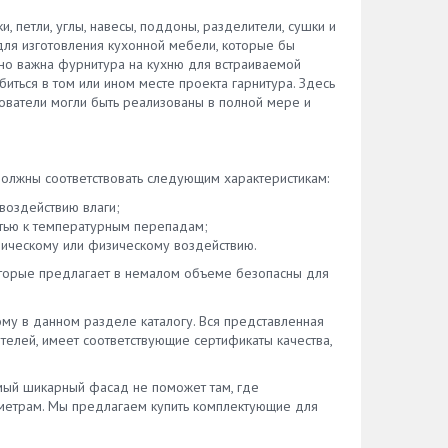
доступную цену; • хорошее
ицы,
качество; • долгий срок службы. U-
 петли, углы, навесы, поддоны, разделители, сушки и
образный ограничитель Mesan для
ля изготовления кухонной мебели, которые бы
сифона эстетически украшает,
но важна фурнитура на кухню для встраиваемой
упорядочивает пространство под
иться в том или ином месте проекта гарнитура. Здесь
мойкой. Установка ограничителя под
ователи могли быть реализованы в полной мере и
хонные
сифон Установить пластиковый
ограничитель для сифона не
розии
составляет труда, работу можно
выполнить в течение часа.
олжны соответствовать следующим характеристикам:
•
Вертикальный U-образный
воздействию влаги;
пластиковый ограничитель для
тью к температурным перепадам;
ое
сифона подходит не ко всем
ическому или физическому воздействию.
моделям, нужно смотреть инструкцию
и следовать советам производителей
которые предлагает в немалом объеме безопасны для
лешниц
ограничителей сифонов.
вы
му в данном разделе каталогу. Вся представленная
сперты
елей, имеет соответствующие сертификаты качества,
вый
амый шикарный фасад не поможет там, где
метрам. Мы предлагаем купить комплектующие для
алл