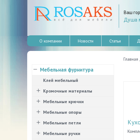
Ваш го
Душа м
О компании
Новости
Статьи
Д
Главная
Мебельная фурнитура
Клей мебельный
Кромочные материалы
Мебельные крючки
Мебельные опоры
Кух
Мебельные петли
Компл
Мебельные ручки
аксес