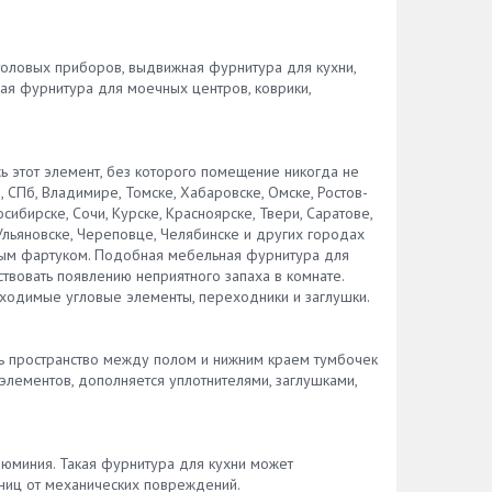
хонный
,
столовых приборов, выдвижная фурнитура для кухни,
ругих
я фурнитура для моечных центров, коврики,
годным
ь этот элемент, без которого помещение никогда не
в
 СПб, Владимире, Томске, Хабаровске, Омске, Ростов-
и
сибирске, Сочи, Курске, Красноярске, Твери, Саратове,
 форм.
Ульяновске, Череповце, Челябинске и других городах
ым фартуком. Подобная мебельная фурнитура для
твовать появлению неприятного запаха в комнате.
ильной
ходимые угловые элементы, переходники и заглушки.
ь
ости
маете,
ть пространство между полом и нижним краем тумбочек
ус?
элементов, дополняется уплотнителями, заглушками,
ии.
очный
люминия. Такая фурнитура для кухни может
нске,
ниц от механических повреждений.