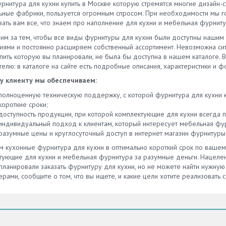
рнитура для кухни купить в Москве которую стремятся многие дизайн-
рукциями иногда приходится
ьные фабрики, пользуется огромным спросом. При необходимости мы г
ться. Однако если следовать
зать вам все, что знаем про наполнение для кухни и мебельная фурниту
кции, монтаж займет всего
ько минут. Где купить цоколь
им за тем, чтобы все виды фурнитуры для кухни были доступны нашим
ухни? Предлагаем купить
иями и постоянно расширяем собственный ассортимент. Невозможна сит
ниевый или пластиковый
пить которую вы планировали, не была бы доступна в нашем каталоге. 
 для кухни в Москве, СПб,
елю: в каталоге на сайте есть подробные описания, характеристики и 
м Новгороде, Тюмени и других
у клиенту мы обеспечиваем:
ах России. Вниманию
ателей огромный выбор
полноценную техническую поддержку, с которой фурнитура для кухни к
ий. Размеры цоколя кухни
короткие сроки;
тствуют стандартам. В наличии
доступность продукции, при которой комплектующие для кухни всегда п
и нестандартные решения для
индивидуальный подход к клиентам, который интересует мебельная фур
нальных интерьеров. Вы можете
разумные цены и круглосуточный доступ в интернет магазин фурнитуры 
 цоколь кухонный 100 мм и 150
м кухонные фурнитура для кухни в оптимально короткий срок по ваше
Москве и других городах с
тующие для кухни и мебельная фурнитура за разумные деньги. Нацеле
тивной доставкой. Мы
планировали заказать фурнитуру для кухни, но не можете найти нужную
агаем действительно выгодные
рами, сообщите о том, что вы ищете, и какие цели хотите реализовать
я. Цена на кухонный цоколь
кафов и другой мебели ниже
х по рынку показателей.
есь с нами, чтобы заказать
 для кухни или получить