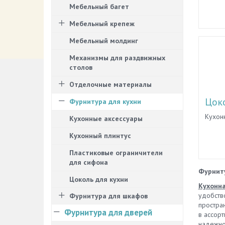
совре
Мебельный багет
высок
Мебельный крепеж
требов
Купит
Мебельный молдинг
компан
парти
Механизмы для раздвижных
ассорт
столов
кухон
предс
Отделочные материалы
для л
Цоко
класс
Фурнитура для кухни
средн
Кухонн
Кухонные аксессуары
фасадо
алюми
эклект
Кухонный плинтус
Кухонн
миним
котор
вариан
Пластиковые ограничители
гарнит
матер
для сифона
чистым
униве
Фурниту
котор
кухон
Цоколь для кухни
влажн
Кухонн
польз
для за
удобств
Фурнитура для шкафов
шкафчи
интер
простра
стили
Фурнитура для дверей
из кот
в ассорт
инкру
кухонн
надежнос
либо 