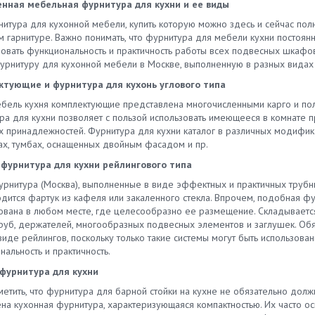
рать панели для любых
нная мебельная фурнитура для кухни и ее виды
чных предметов — набора
обработки от коррозии. Алюми
еров. Главное – обратить
ов и лопаток, турки,
плинтус для кухни особенно
нитура для кухонной мебели, купить которую можно здесь и сейчас по
ние на особенности материала
тивных прихваток. Рейлинги
гармонично смотрится в интерь
м гарнитуре. Важно понимать, что фурнитура для мебели кухни постоян
чевые критерии выбора. Что
хни уместны во всех
где доминируют металлически
ровать функциональность и практичность работы всех подвесных шкафо
, выбирая цоколь для кухонной
нерских вариантах
элементы. Ввиду высокой наде
фурнитуру для кухонной мебели в Москве, выполненную в разных видах 
и напольный: Высота планки
ения. Если стиль хай-тек
он часто устанавливается на ку
 соответствовать длине ножек.
тующие и фурнитура для кухонь углового типа
тствует обилие металлических
заведениях общественного пит
ет подбирать цоколь под
ов, то такие стили, как прованс
Кухонный пристеночный плинту
ебель кухня комплектующие представлена многочисленными карго и пол
– под цвет и фактуру фасадов.
нтри, немыслимы без
пластика не отличается столь ж
а для кухни позволяет с пользой использовать имеющееся в комнате пр
обходимости стоит купить
щения на видном месте
высокой прочностью. Однако о
х принадлежностей. Фурнитура для кухни каталог в различных модифика
 и плинтус цоколя для кухни.
арных элементов утвари.
справляется с ключевой задаче
ах, тумбах, оснащенных двойным фасадом и пр.
ектующие для цоколя кухни
ектующие для столешницы и
защитой стен и мебели от влаги
ы соответствовать его
фурнитура для кухни рейлингового типа
тура для кухни Недорогие
загрязнений. Плинтус для кухо
етрам. Для усиления
ые аксессуары,
мебели обеспечивает изоляци
урнитура (Москва), выполненные в виде эффектных и практичных трубн
тталкивающих свойств можно
ектующие принадлежности мы
рабочей зоны от других элеме
дится фартук из кафеля или закаленного стекла. Впрочем, подобная фу
зовать уплотнители. Панели из
агаем мебельщикам
интерьера. В результате
ована в любом месте, где целесообразно ее размещение. Складывается
Кухонный цоколь пластиковый
чного профиля. Оформив
приготовление пищи не вредит
 труб, держателей, многообразных подвесных элементов и заглушек. Об
еризует экономичность и
, можно купить полный набор
отделке и меблировке помеще
виде рейлингов, поскольку только такие системы могут быть использова
та монтажа. Он не такой
й: для кухонных ящиков:
Купить алюминиевый плинтус д
альность и практичность.
й, как металлические аналоги,
ки-контейнеры, разделительные
кухонных столешниц или отдат
 отлично справляется с
фурнитура для кухни
сы, боксы-трансформеры; для
предпочтение пластиковым мо
вленной задачей. Цена на ПВХ
нной кухни; для цоколя кухни;
– решать вам. Главное, чтобы
метить, что фурнитура для барной стойки на кухне не обязательно дол
и для цоколя на порядок ниже,
рной стойки; для сборки кухни.
изделие отвечало требования
ена кухонная фурнитура, характеризующаяся компактностью. Их часто 
а алюминиевые. Они просты в
ые рейлинги, аксессуары,
надежности и экономичности. Г