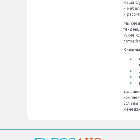
Наша фу
конст
и мебел
повози
и расска
инстру
нескол
Мы след
для к
тенденц
алюми
кухне ку
цоколь
потребит
Нижне
Каждом
город
покуп
издел
соотве
есть 
ориги
купить
Достави
мм в 
комплек
опера
Если вы 
предл
менедже
услови
для ш
средни
Свяжит
цоколь