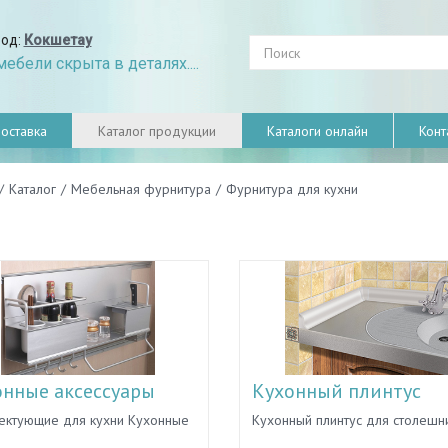
род:
Кокшетау
ебели скрыта в деталях....
оставка
Каталог продукции
Каталоги онлайн
Конт
/
Каталог
/
Мебельная фурнитура
/
Фурнитура для кухни
онные аксессуары
Кухонный плинтус
ектующие для кухни Кухонные
Кухонный плинтус для столешн
суары — непременный атрибут
кухонного фартука пластиковый