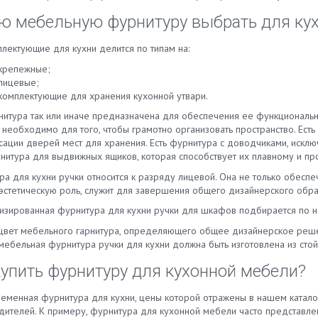
Новосибирске, Самаре, Нижнем
хни 100 мм или 150 мм стоит
Новгороде, Минске, Красноярс
ю мебельную фурнитуру выбрать для ку
беспечения максимальной
других городах. Осуществляем
вечности интерьеров. Помните
оперативную доставку и гаран
лектующие для кухни делится по типам на:
 что дизайн некоторых кухонь
выгодные цены. Производство
ет установки именно
крепежные;
алюминиевых и пластиковых
ических планок. Постарайтесь
лицевые;
плинтусов осуществляется в
 цоколь для кухонного
комплектующие для хранения кухонной утвари.
соответствии с отечественными
тура соответствующей
мировыми стандартами качеств
нитура так или иначе предназначена для обеспечения ее функционально
тки. Как установить цоколь для
также реализуем комплектующ
необходимо для того, чтобы грамотно организовать пространство. Есть
и на кухне? Для начала
предлагаем купить углы, заглу
сации дверей мест для хранения. Есть фурнитура с доводчиками, искл
одимо выбрать и купить
для плинтуса кухонной столешн
рнитура для выдвижных ящиков, которая способствует их плавному и пр
ение для цоколя кухни и
Свяжитесь с нами, чтобы заказа
новый уплотнитель, если вы
а для кухни ручки относится к разряду лицевой. Она не только обеспе
кухонный мебельный плинтус и
е добиться максимальной
эстетическую роль, служит для завершения общего дизайнерского обра
алюминия или пластика. Будем
ии. Обратите внимание и на
предоставить профессиональн
изированная фурнитура для кухни ручки для шкафов подбирается по н
етствие размеров. Обычно
консультацию и помочь вам
ины предлагают купить цоколь
цвет мебельного гарнитура, определяющего общее дизайнерское реш
определиться с выбором.
ый 100 мм или 150 мм. Его
мебельная фурнитура ручки для кухни должна быть изготовлена из сто
а должна быть достаточной для
купить фурнитуру для кухонной мебели?
чтобы заполнить пространство
 мебелью и полом. Клипса для
ного цоколя ПВХ обычно идет в
ременная фурнитура для кухни, цены которой отражены в нашем катало
кте – стандартная
дителей. К примеру, фурнитура для кухонной мебели часто представл