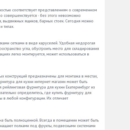
ниевый
лностью соответствует представлениям о современном
ерах,
но совершенствуется - без этого невозможно
е
в, выдвижных ящиков, барных стоек. Сегодня можно
жности
и типах.
хнях в
ания.
с из
ками сетками в виде каруселей. Удобная недорогая
е
остранство угла, обустроить место для складирования
н
циях легко монтируется, может использоваться в
й –
 и
нной
ю
ых конструкций предназначены для монтажа в местах,
нтов
рнитура для кухни интернет магазин может быть
 рейлинговая фурнитура для кухни Екатеринбург из
язательно определитесь, где купить фурнитуру для
ния.
ны в любой конфигурации. Их отличает
ля
ь
делям
жна быть полноценной. Всегда в помещении может быть
м
оснащают полками под фрукты, подвесными системами
де