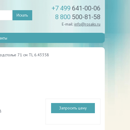
+7 499
641-00-06
Искать
8 800
500-81-58
E-mail:
info@rosaks.ru
акты
одстолье 71 см TL 6.43358
Запросить цену
8