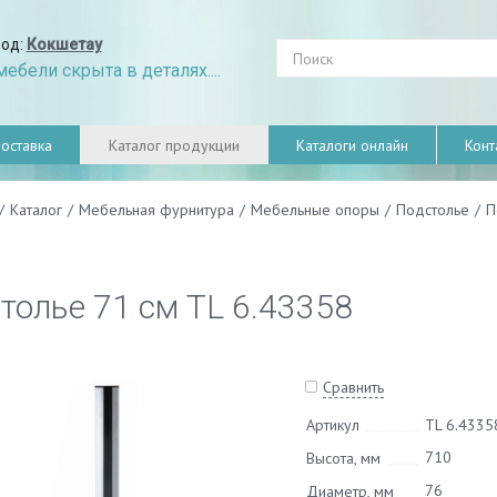
род:
Кокшетау
ебели скрыта в деталях....
оставка
Каталог продукции
Каталоги онлайн
Конт
/
Каталог
/
Мебельная фурнитура
/
Мебельные опоры
/
Подстолье
/
П
толье 71 см TL 6.43358
Сравнить
Артикул
TL 6.4335
710
Высота, мм
76
Диаметр, мм