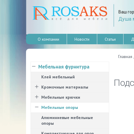
Ваш го
Душа м
О компании
Новости
Статьи
Д
Главная
Мебельная фурнитура
Клей мебельный
Подс
Кромочные материалы
Мебельные крючки
Мебельные опоры
Алюминиевые мебельные
опоры
Комплектующие для опор